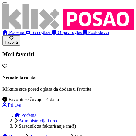
Početna
Svi oglasi
Objavi oglas
Poslodavci
Favoriti
Moji favoriti
Nemate favorita
Kliknite srce pored oglasa da dodate u favorite
Favoriti se čuvaju 14 dana
Prijava
Početna
Administracija i ured
Saradnik za fakturisanje (m/ž)