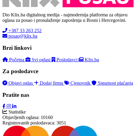
Dio Klix.ba digitalnog medija - najmodernija platforma za objavu
oglasa za posao i pronalaženje zaposlenja u Bosni i Hercegovini.
+387 33 263 252
posao@klix.ba
Brzi linkovi
Početna
Svi oglasi
Poslodavci
Klix.ba
Za poslodavce
Objavi oglas
Dodaj firmu
Cjenovnik
Sigurnost plaćanja
Pratite nas
Statistike
Objavljenih oglasa:
10160
Registrovanih poslodavaca:
3051