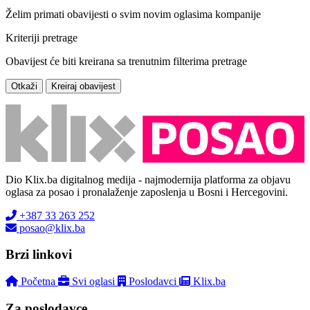
Želim primati obavijesti o svim novim oglasima kompanije
Kriteriji pretrage
Obavijest će biti kreirana sa trenutnim filterima pretrage
Otkaži
Kreiraj obavijest
Dio Klix.ba digitalnog medija - najmodernija platforma za objavu
oglasa za posao i pronalaženje zaposlenja u Bosni i Hercegovini.
+387 33 263 252
posao@klix.ba
Brzi linkovi
Početna
Svi oglasi
Poslodavci
Klix.ba
Za poslodavce