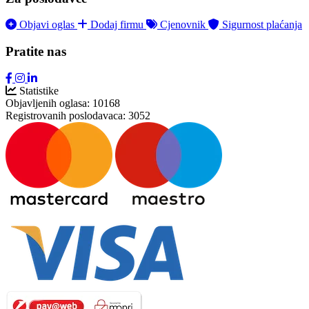
Objavi oglas
Dodaj firmu
Cjenovnik
Sigurnost plaćanja
Pratite nas
Statistike
Objavljenih oglasa:
10168
Registrovanih poslodavaca:
3052