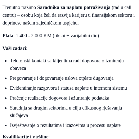
Trenutno tražimo
Saradnika za naplatu potraživanja
(rad u call
centru) – osobu koja želi da razvija karijeru u finansijskom sektoru i
doprinese našem zajedničkom uspjehu.
Plata
: 1.400 - 2.000 KM (fiksni + varijabilni dio)
Vaši zadaci
:
Telefonski kontakt sa klijentima radi dogovora o izmirenju
obaveza
Pregovaranje i dogovaranje uslova otplate dugovanja
Evidentiranje razgovora i statusa naplate u internom sistemu
Praćenje realizacije dogovora i ažuriranje podataka
Saradnja sa drugim sektorima u cilju efikasnog rješavanja
slučajeva
Izvještavanje o rezultatima i izazovima u procesu naplate
Kvalifikacije i vještine
: