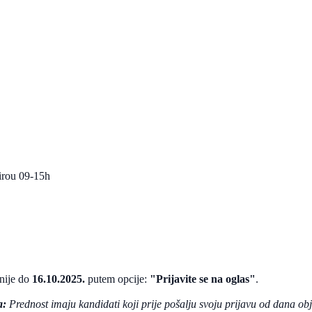
birou 09-15h
snije do
16.10.2025.
putem opcije:
"Prijavite se na oglas"
.
a:
Prednost imaju kandidati koji prije pošalju svoju prijavu od dana ob