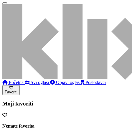
Početna
Svi oglasi
Objavi oglas
Poslodavci
Favoriti
Moji favoriti
Nemate favorita