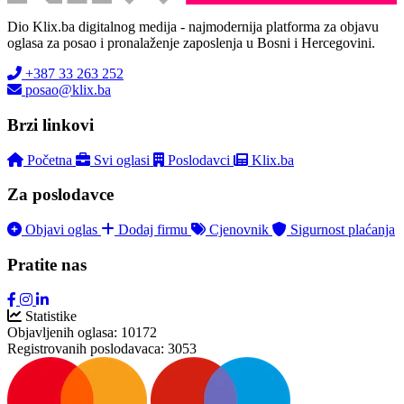
Dio Klix.ba digitalnog medija - najmodernija platforma za objavu
oglasa za posao i pronalaženje zaposlenja u Bosni i Hercegovini.
+387 33 263 252
posao@klix.ba
Brzi linkovi
Početna
Svi oglasi
Poslodavci
Klix.ba
Za poslodavce
Objavi oglas
Dodaj firmu
Cjenovnik
Sigurnost plaćanja
Pratite nas
Statistike
Objavljenih oglasa:
10172
Registrovanih poslodavaca:
3053