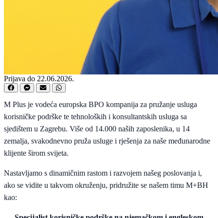
Prijava do 22.06.2026.
M Plus je vodeća europska BPO kompanija za pružanje usluga
korisničke podrške te tehnoloških i konsultantskih usluga sa
sjedištem u Zagrebu. Više od 14.000 naših zaposlenika, u 14
zemalja, svakodnevno pruža usluge i rješenja za naše međunarodne
klijente širom svijeta.
Nastavljamo s dinamičnim rastom i razvojem našeg poslovanja i,
ako se vidite u takvom okruženju, pridružite se našem timu M+BH
kao:
Specijalist korisničke podrške na njemačkom i engleskom