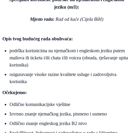
jeziku (m/ž):
Mjesto rada:
Rad od kuće (Cijela BiH)
Opis tvog budućeg rada obuhvaća:
podrška korisnicima na njemačkom i engleskom jeziku putem
mailova ili ticketa i/ili chata i/ili voicea (obrada, rješavanje upita
korisnika)
osiguravanje visoke razine kvalitete usluge i zadovoljstva
korisnika
Očekujemo:
Odlične komunikacijske vještine
Izvrsno znanje njemačkog jezika, pismeno i usmeno
Odlično znanje engleskog jezika B2 nivo
Snalažljivost, ljubaznost i zadovoljstvo u radu s klijentima