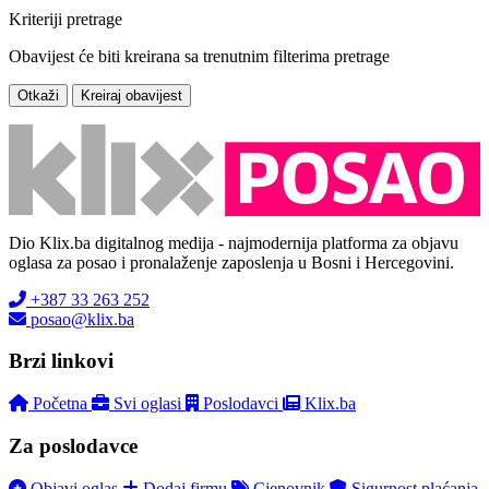
Kriteriji pretrage
Obavijest će biti kreirana sa trenutnim filterima pretrage
Otkaži
Kreiraj obavijest
Dio Klix.ba digitalnog medija - najmodernija platforma za objavu
oglasa za posao i pronalaženje zaposlenja u Bosni i Hercegovini.
+387 33 263 252
posao@klix.ba
Brzi linkovi
Početna
Svi oglasi
Poslodavci
Klix.ba
Za poslodavce
Objavi oglas
Dodaj firmu
Cjenovnik
Sigurnost plaćanja