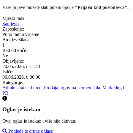
Vaše prijave možete slati putem opcije
"Prijava kod poslodavca".
Mjesto rada:
Sarajevo
Zaposlenje:
Puno radno vrijeme
Broj izvršilaca:
1
Rad od kuće:
Ne
Objavljeno:
20.05.2026. u 11:43
Ističe:
06.06.2026. u 00:00
Kategorije:
Administracija i ured
,
Prodaja, trgovina, komercijala
,
Marketing i
PR
Oglas je istekao
Ovaj oglas je istekao i više nije aktivan.
Pogledajte druge oglase