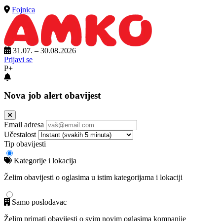
Fojnica
31.07. – 30.08.2026
Prijavi se
P+
Nova job alert obavijest
Email adresa
Učestalost
Tip obavijesti
Kategorije i lokacija
Želim obavijesti o oglasima u istim kategorijama i lokaciji
Samo poslodavac
Želim primati obavijesti o svim novim oglasima kompanije