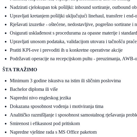
Nadzirati cjelokupan tok pošiljki: inbound sortiranje, outbound ob
Upravljati kretanjem pošiljki uključujući linehaul, transfere i end-
Rješavati izuzetke - oštećene, nedostavljive, pogrešno sortirane i 
Osigurati usklađenost s procedurama za opasne materije i standard
Upravljati unosom podataka, validacijom utovara i tačnošću praćen
Pratiti KPI-ove i prevoditi ih u konkretne operativne akcije
Podržavati operacije na recepcijskom pultu - preuzimanja, AWB-
ŠTA TRAŽIMO
Minimum 3 godine iskustva na istim ili sličnim poslovima
Bachelor diploma ili više
Napredni nivo engleskog jezika
Dokazana sposobnost vođenja i motiviranja tima
Analitičko razmišljanje i sposobnost samostalnog rješavanja prob
Smirenost i efikasnost pod pritiskom
Napredne vještine rada s MS Office paketom