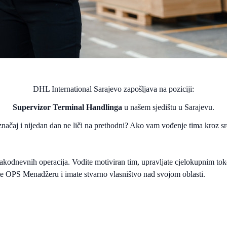
DHL International Sarajevo zapošljava na poziciji:
Supervizor Terminal Handlinga
u našem sjedištu u Sarajevu.
ačaj i nijedan dan ne liči na prethodni? Ako vam vođenje tima kroz srce
kodnevnih operacija. Vodite motiviran tim, upravljate cjelokupnim tok
te OPS Menadžeru i imate stvarno vlasništvo nad svojom oblasti.