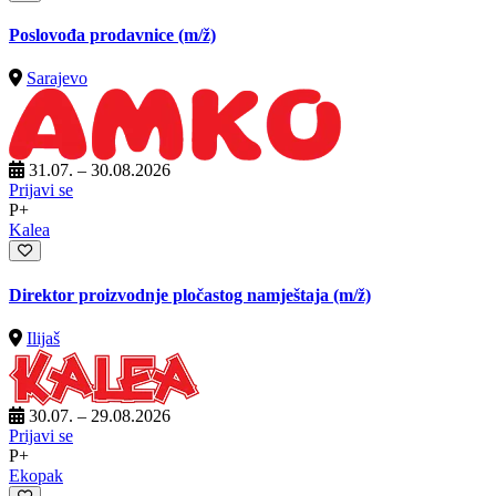
Poslovođa prodavnice
(m/ž)
Sarajevo
31.07. – 30.08.2026
Prijavi se
P+
Kalea
Direktor proizvodnje pločastog namještaja
(m/ž)
Ilijaš
30.07. – 29.08.2026
Prijavi se
P+
Ekopak