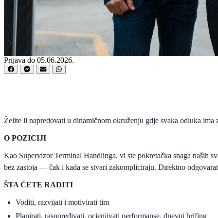
Prijava do 05.06.2026.
Želite li napredovati u dinamičnom okruženju gdje svaka odluka ima zn
O POZICIJI
Kao Supervizor Terminal Handlinga, vi ste pokretačka snaga naših sva
bez zastoja — čak i kada se stvari zakompliciraju. Direktno odgovara
ŠTA ĆETE RADITI
Voditi, razvijati i motivirati tim
Planirati, raspoređivati, ocjenjivati performanse, dnevni brifing