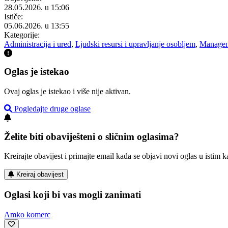
28.05.2026. u 15:06
Ističe:
05.06.2026. u 13:55
Kategorije:
Administracija i ured
,
Ljudski resursi i upravljanje osobljem
,
Manage
Oglas je istekao
Ovaj oglas je istekao i više nije aktivan.
Pogledajte druge oglase
Želite biti obaviješteni o sličnim oglasima?
Kreirajte obavijest i primajte email kada se objavi novi oglas u istim ka
Kreiraj obavijest
Oglasi koji bi vas mogli zanimati
Amko komerc