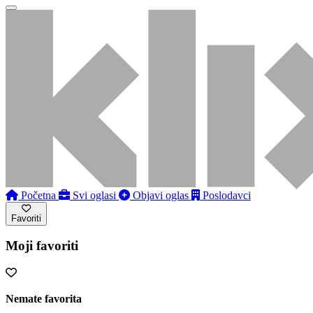
Početna
Svi oglasi
Objavi oglas
Poslodavci
Favoriti
Moji favoriti
Nemate favorita