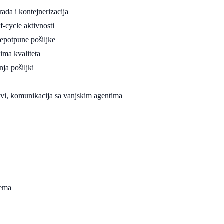
rada i kontejnerizacija
of-cycle aktivnosti
nepotpune pošiljke
ima kvaliteta
ja pošiljki
ovi, komunikacija sa vanjskim agentima
lema