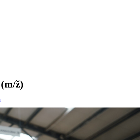
a
(m/ž)
o