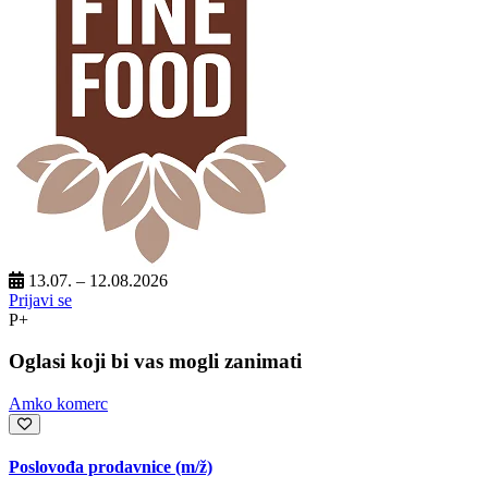
13.07. – 12.08.2026
Prijavi se
P+
Oglasi koji bi vas mogli zanimati
Amko komerc
Poslovođa prodavnice
(m/ž)