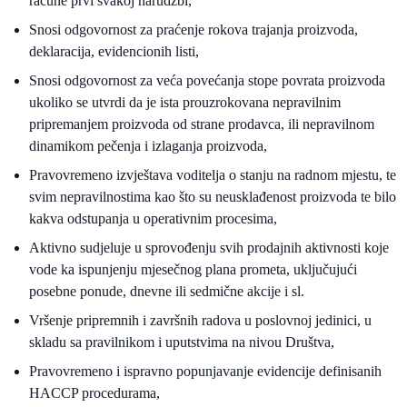
račune prvi svakoj narudžbi,
Snosi odgovornost za praćenje rokova trajanja proizvoda,
deklaracija, evidencionih listi,
Snosi odgovornost za veća povećanja stope povrata proizvoda
ukoliko se utvrdi da je ista prouzrokovana nepravilnim
pripremanjem proizvoda od strane prodavca, ili nepravilnom
dinamikom pečenja i izlaganja proizvoda,
Pravovremeno izvještava voditelja o stanju na radnom mjestu, te
svim nepravilnostima kao što su neusklađenost proizvoda te bilo
kakva odstupanja u operativnim procesima,
Aktivno sudjeluje u sprovođenju svih prodajnih aktivnosti koje
vode ka ispunjenju mjesečnog plana prometa, uključujući
posebne ponude, dnevne ili sedmične akcije i sl.
Vršenje pripremnih i završnih radova u poslovnoj jedinici, u
skladu sa pravilnikom i uputstvima na nivou Društva,
Pravovremeno i ispravno popunjavanje evidencije definisanih
HACCP procedurama,