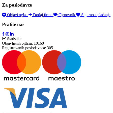
Za poslodavce
Objavi oglas
Dodaj firmu
Cjenovnik
Sigurnost plaćanja
Pratite nas
Statistike
Objavljenih oglasa:
10160
Registrovanih poslodavaca:
3051