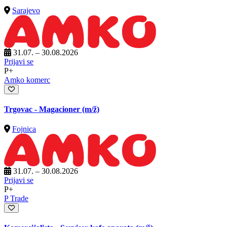
Sarajevo
31.07. – 30.08.2026
Prijavi se
P+
Amko komerc
Trgovac - Magacioner
(m/ž)
Fojnica
31.07. – 30.08.2026
Prijavi se
P+
P Trade