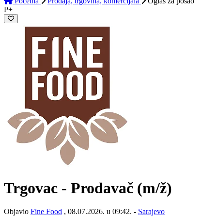
Početna
Prodaja, trgovina, komercijala
Oglas
za posao
P+
Trgovac - Prodavač
(m/ž)
Objavio
Fine Food
, 08.07.2026. u 09:42. -
Sarajevo