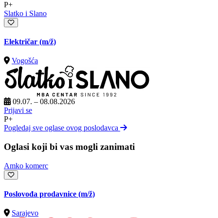
P+
Slatko i Slano
Električar
(m/ž)
Vogošća
09.07. – 08.08.2026
Prijavi se
P+
Pogledaj sve oglase ovog poslodavca
Oglasi koji bi vas mogli zanimati
Amko komerc
Poslovođa prodavnice
(m/ž)
Sarajevo