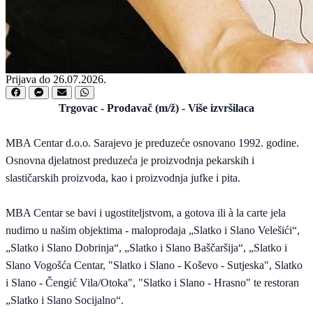
Prijava do 26.07.2026.
Trgovac - Prodavač (m/ž) - Više izvršilaca
MBA Centar d.o.o. Sarajevo je preduzeće osnovano 1992. godine.
Osnovna djelatnost preduzeća je proizvodnja pekarskih i
slastičarskih proizvoda, kao i proizvodnja jufke i pita.
MBA Centar se bavi i ugostiteljstvom, a gotova ili à la carte jela
nudimo u našim objektima - maloprodaja „Slatko i Slano Velešići“,
„Slatko i Slano Dobrinja“, „Slatko i Slano Baščaršija“, „Slatko i
Slano Vogošća Centar, "Slatko i Slano - Koševo - Sutjeska", Slatko
i Slano - Čengić Vila/Otoka", "Slatko i Slano - Hrasno" te restoran
„Slatko i Slano Socijalno“.