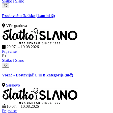
Slatko i Slano
Prodavač u školskoj kantini (ž)
Više gradova
20.07. – 19.08.2026
Prijavi se
P+
Slatko i Slano
Vozač - Dostavljač C ili B kategorije
(m/ž)
Sarajevo
10.07. – 10.08.2026
Prijavi se