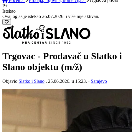
Početna
Prodaja, trgovina, komercijala
Oglas
za posao
P+
Istekao
Ovaj oglas je istekao 26.07.2026. i više nije aktivan.
Trgovac - Prodavač u Slatko i
Slano objektu
(m/ž)
Objavio
Slatko i Slano
, 25.06.2026. u 15:23. -
Sarajevo