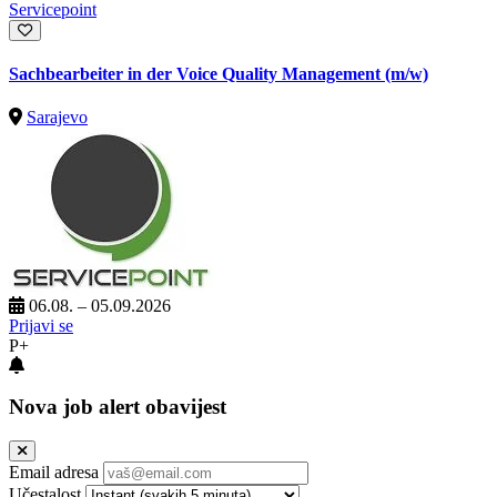
Servicepoint
Sachbearbeiter in der Voice Quality Management (m/w)
Sarajevo
06.08. – 05.09.2026
Prijavi se
P+
Nova job alert obavijest
Email adresa
Učestalost