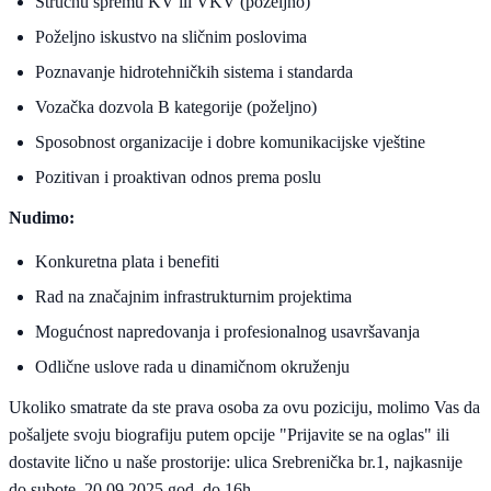
Stručnu spremu KV ili VKV (poželjno)
Poželjno iskustvo na sličnim poslovima
Poznavanje hidrotehničkih sistema i standarda
Vozačka dozvola B kategorije (poželjno)
Sposobnost organizacije i dobre komunikacijske vještine
Pozitivan i proaktivan odnos prema poslu
Nudimo:
Konkuretna plata i benefiti
Rad na značajnim infrastrukturnim projektima
Mogućnost napredovanja i profesionalnog usavršavanja
Odlične uslove rada u dinamičnom okruženju
Ukoliko smatrate da ste prava osoba za ovu poziciju, molimo Vas da
pošaljete svoju biografiju putem opcije "Prijavite se na oglas" ili
dostavite lično u naše prostorije: ulica Srebrenička br.1, najkasnije
do subote, 20.09.2025.god. do 16h.