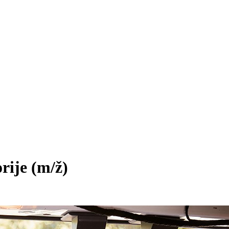
orije
(m/ž)