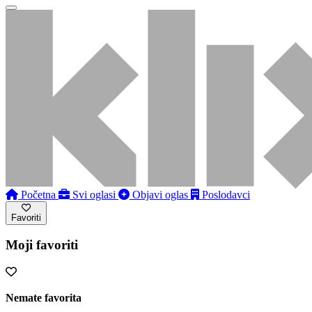
Početna
Svi oglasi
Objavi oglas
Poslodavci
Favoriti
Moji favoriti
Nemate favorita