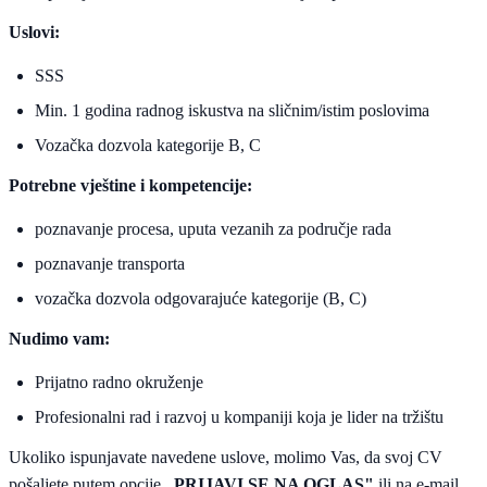
Uslovi:
SSS
Min. 1 godina radnog iskustva na sličnim/istim poslovima
Vozačka dozvola kategorije B, C
Potrebne vještine i kompetencije:
poznavanje procesa, uputa vezanih za područje rada
poznavanje transporta
vozačka dozvola odgovarajuće kategorije (B, C)
Nudimo vam:
Prijatno radno okruženje
Profesionalni rad i razvoj u kompaniji koja je lider na tržištu
Ukoliko ispunjavate navedene uslove, molimo Vas, da svoj CV
pošaljete putem opcije
„PRIJAVI SE NA OGLAS"
ili na e-mail