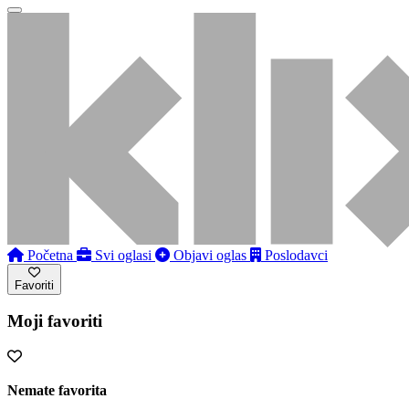
Početna
Svi oglasi
Objavi oglas
Poslodavci
Favoriti
Moji favoriti
Nemate favorita