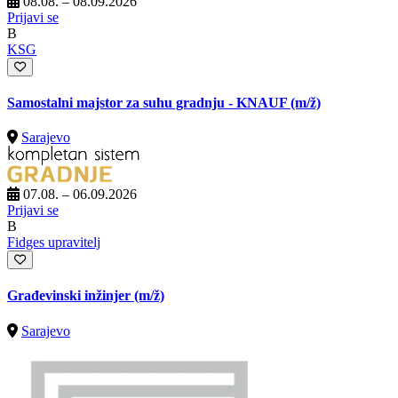
08.08. – 08.09.2026
Prijavi se
B
KSG
Samostalni majstor za suhu gradnju - KNAUF
(m/ž)
Sarajevo
07.08. – 06.09.2026
Prijavi se
B
Fidges upravitelj
Građevinski inžinjer
(m/ž)
Sarajevo