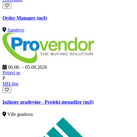
Order Manager
(m/ž)
Sarajevo
06.08. – 05.09.2026
Prijavi se
P
MH-Ing
Inžinjer građevine - Projekt menadžer
(m/ž)
Više gradova