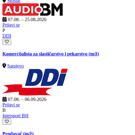
Mostar
07.08. – 25.08.2026
Prijavi se
P
DDI
Komercijalista za slastičarstvo i pekarstvo
(m/ž)
Sarajevo
07.08. – 06.09.2026
Prijavi se
B
Intersport BH
Prodavač
(m/ž)