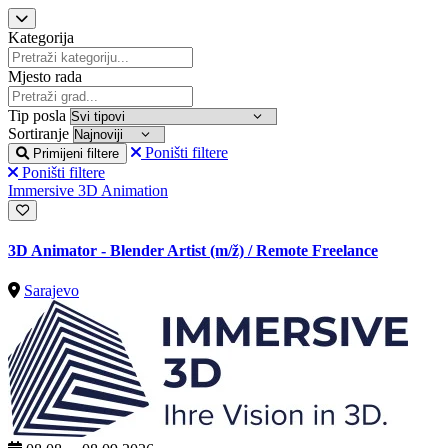
Kategorija
Mjesto rada
Tip posla
Sortiranje
Poništi filtere
Primijeni filtere
Poništi filtere
Immersive 3D Animation
3D Animator - Blender Artist
(m/ž)
/ Remote Freelance
Sarajevo