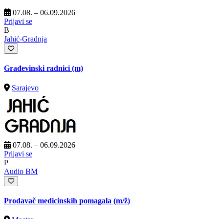
07.08. – 06.09.2026
Prijavi se
B
Jahić-Gradnja
Građevinski radnici (m)
Sarajevo
07.08. – 06.09.2026
Prijavi se
P
Audio BM
Prodavač medicinskih pomagala
(m/ž)