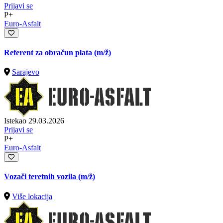
Prijavi se
P+
Euro-Asfalt
Referent za obračun plata
(m/ž)
Sarajevo
Istekao 29.03.2026
Prijavi se
P+
Euro-Asfalt
Vozači teretnih vozila
(m/ž)
Više lokacija