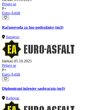
Prijavi se
P+
Euro-Asfalt
Računovođa za Ino podružnice
(m/ž)
Sarajevo
Istekao 05.10.2025
Prijavi se
P+
Euro-Asfalt
Diplomirani inženjer saobraćaja
(m/ž)
Rajlovac