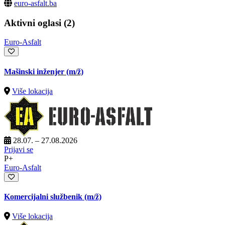
euro-asfalt.ba
Aktivni oglasi (2)
Euro-Asfalt
Mašinski inženjer
(m/ž)
Više lokacija
28.07. – 27.08.2026
Prijavi se
P+
Euro-Asfalt
Komercijalni službenik
(m/ž)
Više lokacija