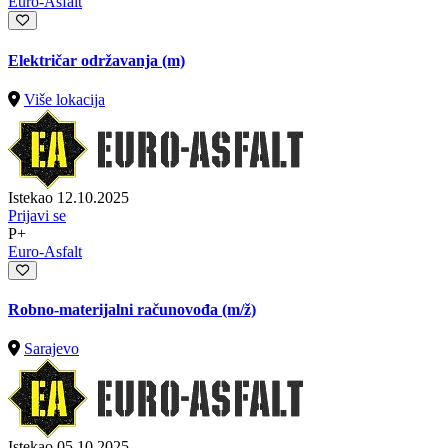
Euro-Asfalt
Električar održavanja (m)
Više lokacija
Istekao 12.10.2025
Prijavi se
P+
Euro-Asfalt
Robno-materijalni računovođa
(m/ž)
Sarajevo
Istekao 05.10.2025