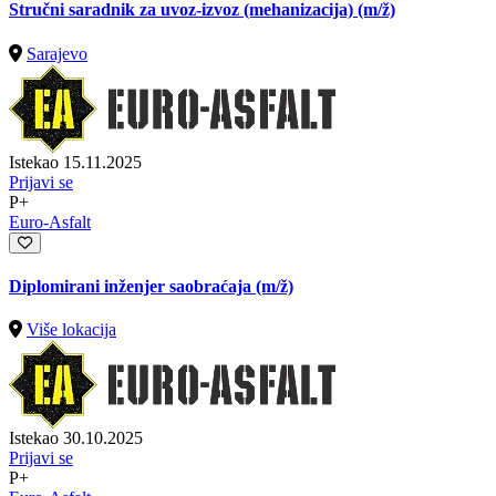
Stručni saradnik za uvoz-izvoz (mehanizacija)
(m/ž)
Sarajevo
Istekao 15.11.2025
Prijavi se
P+
Euro-Asfalt
Diplomirani inženjer saobraćaja
(m/ž)
Više lokacija
Istekao 30.10.2025
Prijavi se
P+