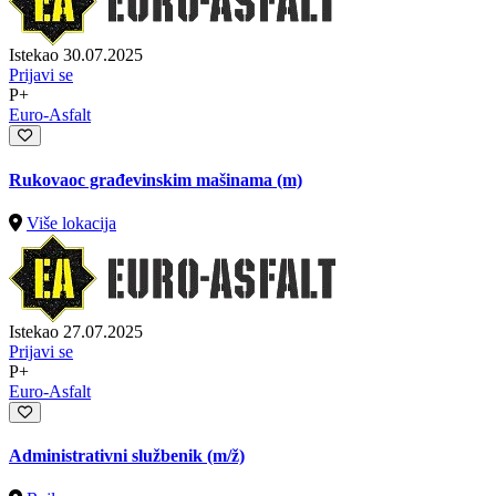
Istekao 30.07.2025
Prijavi se
P+
Euro-Asfalt
Rukovaoc građevinskim mašinama (m)
Više lokacija
Istekao 27.07.2025
Prijavi se
P+
Euro-Asfalt
Administrativni službenik
(m/ž)