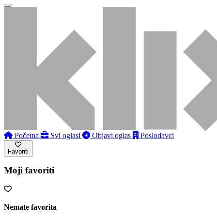
Početna
Svi oglasi
Objavi oglas
Poslodavci
Favoriti
Moji favoriti
Nemate favorita