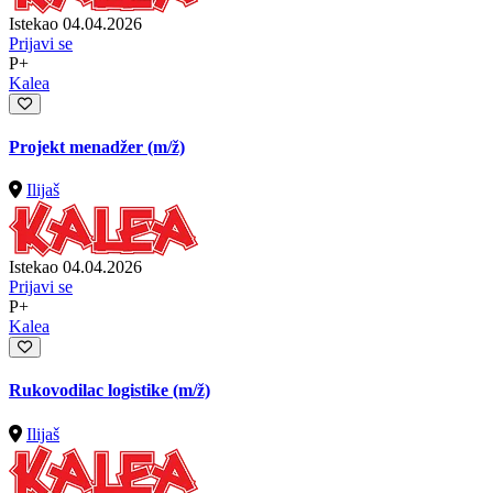
Istekao 04.04.2026
Prijavi se
P+
Kalea
Projekt menadžer
(m/ž)
Ilijaš
Istekao 04.04.2026
Prijavi se
P+
Kalea
Rukovodilac logistike
(m/ž)
Ilijaš