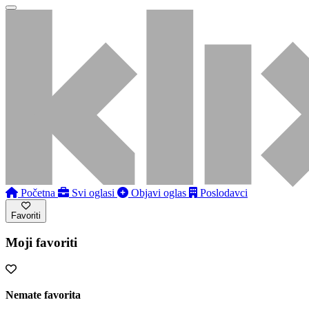
Početna
Svi oglasi
Objavi oglas
Poslodavci
Favoriti
Moji favoriti
Nemate favorita