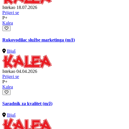
Istekao 18.07.2026
Prijavi se
P+
Kalea
Rukovodilac službe marketinga
(m/ž)
Ilijaš
Istekao 04.04.2026
Prijavi se
P+
Kalea
Saradnik za kvalitet
(m/ž)
Ilijaš