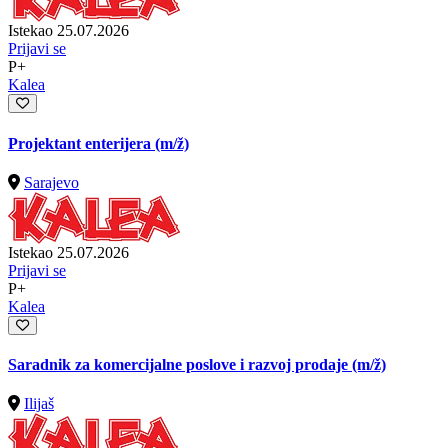
Istekao 25.07.2026
Prijavi se
P+
Kalea
Projektant enterijera
(m/ž)
Sarajevo
Istekao 25.07.2026
Prijavi se
P+
Kalea
Saradnik za komercijalne poslove i razvoj prodaje
(m/ž)
Ilijaš