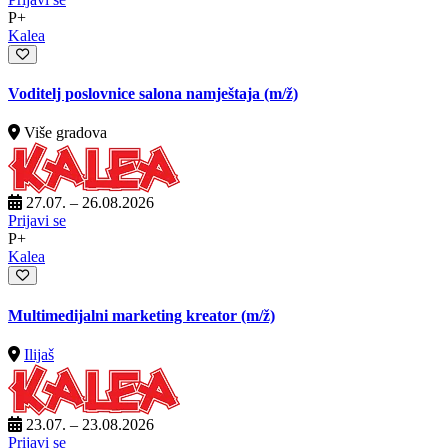
P+
Kalea
Voditelj poslovnice salona namještaja
(m/ž)
Više gradova
27.07. – 26.08.2026
Prijavi se
P+
Kalea
Multimedijalni marketing kreator
(m/ž)
Ilijaš
23.07. – 23.08.2026
Prijavi se