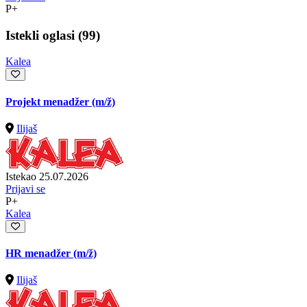
P+
Istekli oglasi (99)
Kalea
Projekt menadžer
(m/ž)
Ilijaš
Istekao 25.07.2026
Prijavi se
P+
Kalea
HR menadžer
(m/ž)
Ilijaš