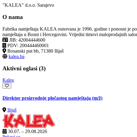
"KALEA" d.o.o. Sarajevo
O nama
Fabrika namještaja KALEA osnovana je 1996. godine i ponosni je posl
namještaja u Bosni i Hercegovini. Vrijedni timovi maloprodajnih salo
JIB: 42004444600
PDV: 200444460001
Bosanski put bb, 71380 Ilijaš
kalea.ba
Aktivni oglasi (3)
Kalea
Direktor proizvodnje pločastog namještaja
(m/ž)
Ilijaš
30.07. – 29.08.2026
Prijavi se