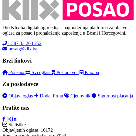
Dio Klix.ba digitalnog medija - najmodernija platforma za objavu
oglasa za posao i pronalaženje zaposlenja u Bosni i Hercegovini.
+387 33 263 252
posao@klix.ba
Brzi linkovi
Početna
Svi oglasi
Poslodavci
Klix.ba
Za poslodavce
Objavi oglas
Dodaj firmu
Cjenovnik
Sigurnost plaćanja
Pratite nas
Statistike
Objavljenih oglasa:
10172
Registrovanih poslodavaca:
3053