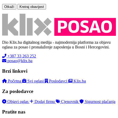
Otkaži
Kreiraj obavijest
Dio Klix.ba digitalnog medija - najmodernija platforma za objavu
oglasa za posao i pronalaženje zaposlenja u Bosni i Hercegovini.
+387 33 263 252
posao@klix.ba
Brzi linkovi
Početna
Svi oglasi
Poslodavci
Klix.ba
Za poslodavce
Objavi oglas
Dodaj firmu
Cjenovnik
Sigurnost plaćanja
Pratite nas