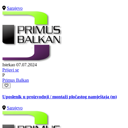
Sarajevo
Istekao 07.07.2024
Prijavi se
P
Primus Balkan
Uposlenik u proizvodnji / montaži pločastog namještaja (m)
Sarajevo