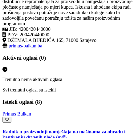
distribucije repromaterijala za proizvodnju namještaja i proizvodnje
pločastog namještaja po mjeri kupca. Iskusna i uhodana ekipa radi
proširenja poslova potražuje nove saradnike i kolege kako bi
zadovoljila povećanu potražnju tržišta za našim proizvodnim
programom
JIB: 4200420440000
PDV: 200420440000
DŽEMALA BIJEDIĆA 165, 71000 Sarajevo
primus-balkan.ba
Aktivni oglasi (0)
Trenutno nema aktivnih oglasa
Svi trenutni oglasi su istekli
Istekli oglasi (8)
Primus Balkan
Radnik u proizvodnji namještaja na mašinama za obradu i
kantiranju drvenih ploča
(m/ž)