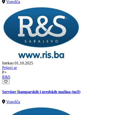
Vogošća
Istekao 01.10.2025
Prijavi se
P+
R&S
Serviser štamparskih i uredskih mašina
(m/ž)
Vogošća