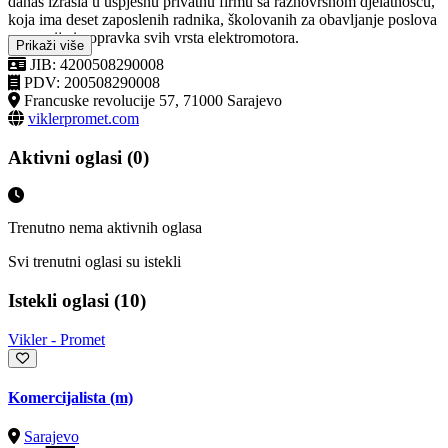
danas izrasla u uspješnu privatnu firmu sa raznovrsnom djelatnošću,
koja ima deset zaposlenih radnika, školovanih za obavljanje poslova
reparacije i popravka svih vrsta elektromotora.
Prikaži više
JIB: 4200508290008
PDV: 200508290008
Francuske revolucije 57, 71000 Sarajevo
viklerpromet.com
Aktivni oglasi (0)
Trenutno nema aktivnih oglasa
Svi trenutni oglasi su istekli
Istekli oglasi (10)
Vikler - Promet
Komercijalista (m)
Sarajevo