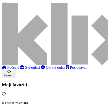
Početna
Svi oglasi
Objavi oglas
Poslodavci
Favoriti
Moji favoriti
Nemate favorita