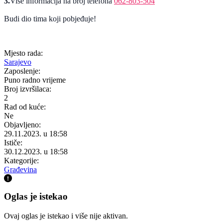
3.
Više informacija na broj telefona
062-803-504
Budi dio tima koji pobjeđuje!
Mjesto rada:
Sarajevo
Zaposlenje:
Puno radno vrijeme
Broj izvršilaca:
2
Rad od kuće:
Ne
Objavljeno:
29.11.2023. u 18:58
Ističe:
30.12.2023. u 18:58
Kategorije:
Građevina
Oglas je istekao
Ovaj oglas je istekao i više nije aktivan.