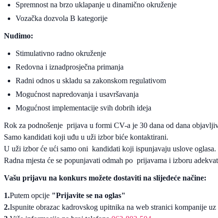
Spremnost na brzo uklapanje u dinamično okruženje
Vozačka dozvola B kategorije
Nudimo:
Stimulativno radno okruženje
Redovna i iznadprosječna primanja
Radni odnos u skladu sa zakonskom regulativom
Mogućnost napredovanja i usavršavanja
Mogućnost implementacije svih dobrih ideja
Rok za podnošenje prijava u formi CV-a je 30 dana od dana objavljiv
Samo kandidati koji uđu u uži izbor biće kontaktirani.
U uži izbor će ući samo oni kandidati koji ispunjavaju uslove oglasa.
Radna mjesta će se popunjavati odmah po prijavama i izboru adekvat
Vašu prijavu na konkurs možete dostaviti na slijedeće načine:
1.
Putem opcije
"Prijavite se na oglas"
2.
Ispunite obrazac kadrovskog upitnika na web stranici kompanije uz 