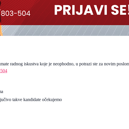
 i imate radnog iskustva koje je neophodno, u potrazi ste za novim posl
-504
ma
ljučivo takve kandidate očekujemo