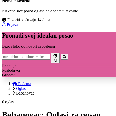
Nemate favorita
Kliknite srce pored oglasa da dodate u favorite
Favoriti se čuvaju 14 dana
Prijava
Pronađi svoj idealan posao
Brzo i lako do novog zaposlenja
AI
Pretrage
Poslodavci
Gradovi
Početna
Oglasi
Babanovac
0 oglasa
Babanovac: Oglasi za posao