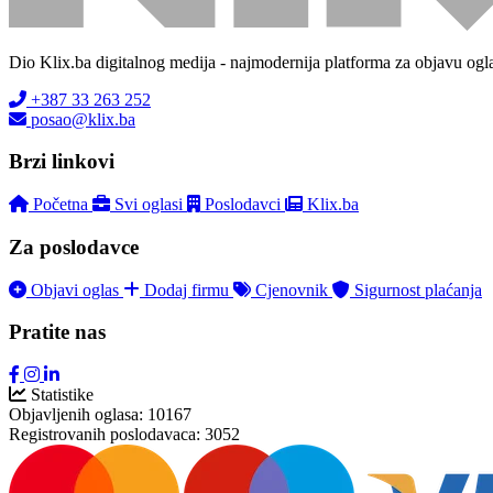
Dio Klix.ba digitalnog medija - najmodernija platforma za objavu ogl
+387 33 263 252
posao@klix.ba
Brzi linkovi
Početna
Svi oglasi
Poslodavci
Klix.ba
Za poslodavce
Objavi oglas
Dodaj firmu
Cjenovnik
Sigurnost plaćanja
Pratite nas
Statistike
Objavljenih oglasa:
10167
Registrovanih poslodavaca:
3052