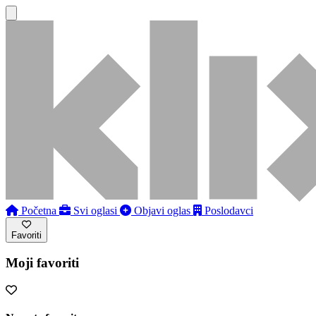
Početna
Svi oglasi
Objavi oglas
Poslodavci
Favoriti
Moji favoriti