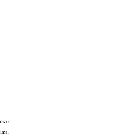
razi?
jima.