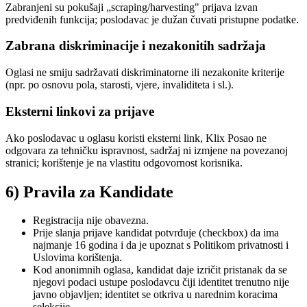
Zabranjeni su pokušaji „scraping/harvesting" prijava izvan
predviđenih funkcija; poslodavac je dužan čuvati pristupne podatke.
Zabrana diskriminacije i nezakonitih sadržaja
Oglasi ne smiju sadržavati diskriminatorne ili nezakonite kriterije
(npr. po osnovu pola, starosti, vjere, invaliditeta i sl.).
Eksterni linkovi za prijave
Ako poslodavac u oglasu koristi eksterni link, Klix Posao ne
odgovara za tehničku ispravnost, sadržaj ni izmjene na povezanoj
stranici; korištenje je na vlastitu odgovornost korisnika.
6) Pravila za Kandidate
Registracija nije obavezna.
Prije slanja prijave kandidat potvrđuje (checkbox) da ima
najmanje 16 godina i da je upoznat s Politikom privatnosti i
Uslovima korištenja.
Kod anonimnih oglasa, kandidat daje izričit pristanak da se
njegovi podaci ustupe poslodavcu čiji identitet trenutno nije
javno objavljen; identitet se otkriva u narednim koracima
selekcije.