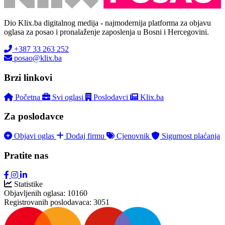
Dio Klix.ba digitalnog medija - najmodernija platforma za objavu
oglasa za posao i pronalaženje zaposlenja u Bosni i Hercegovini.
+387 33 263 252
posao@klix.ba
Brzi linkovi
Početna
Svi oglasi
Poslodavci
Klix.ba
Za poslodavce
Objavi oglas
Dodaj firmu
Cjenovnik
Sigurnost plaćanja
Pratite nas
Statistike
Objavljenih oglasa:
10160
Registrovanih poslodavaca:
3051