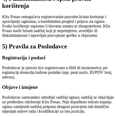
korištenja
Klix Posao omogućava registrovanim pravnim licima kreiranje i
upravljanje oglasima, a kandidatima pregled i prijavu na oglase.
Svako korištenje suprotno Uslovima smatra se zloupotrebom. Klix
Posao može brisati sadržaj koji je neprimjeren, uvredljiv ili
diskriminatoran i ispravljati pravopisne greške u objavama.
5) Pravila za Poslodavce
Registracija i podaci
Poslodavac je pravno lice registrovano u BiH ili inostranstvu; pri
registraciji dostavlja tražene podatke (npr. puni naziv, ID/PDV broj,
adresu).
Objave i izmjene
Poslodavac samostalno određuje sadržaj oglasa; sadržaj se objavljuje
uz prethodno odobrenje Klix Posao. Nije dopušteno tokom trajanja
oglasa zamijeniti sadržaj potpuno drugom pozicijom niti drastično
mijenjati uslove rada i kvalifikacije za istu poziciju.