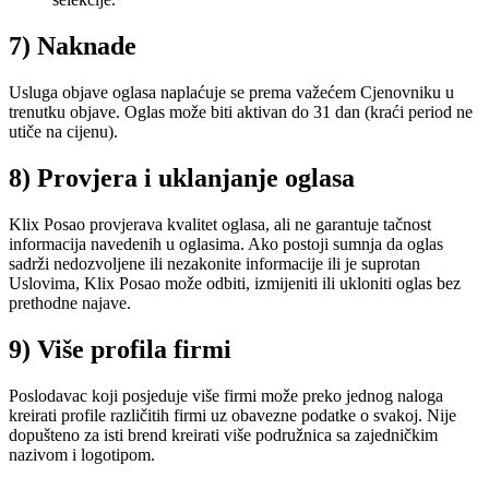
7) Naknade
Usluga objave oglasa naplaćuje se prema važećem Cjenovniku u
trenutku objave. Oglas može biti aktivan do 31 dan (kraći period ne
utiče na cijenu).
8) Provjera i uklanjanje oglasa
Klix Posao provjerava kvalitet oglasa, ali ne garantuje tačnost
informacija navedenih u oglasima. Ako postoji sumnja da oglas
sadrži nedozvoljene ili nezakonite informacije ili je suprotan
Uslovima, Klix Posao može odbiti, izmijeniti ili ukloniti oglas bez
prethodne najave.
9) Više profila firmi
Poslodavac koji posjeduje više firmi može preko jednog naloga
kreirati profile različitih firmi uz obavezne podatke o svakoj. Nije
dopušteno za isti brend kreirati više podružnica sa zajedničkim
nazivom i logotipom.