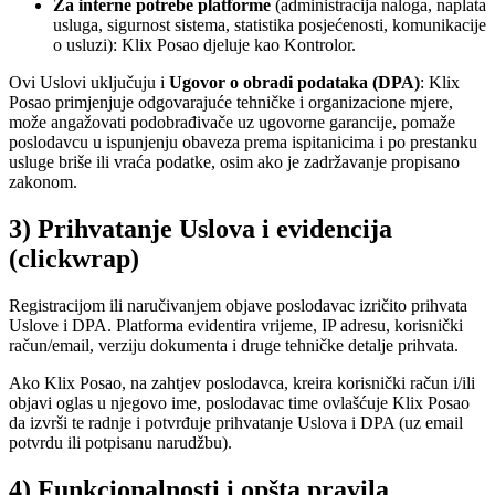
Za interne potrebe platforme
(administracija naloga, naplata
usluga, sigurnost sistema, statistika posjećenosti, komunikacije
o usluzi): Klix Posao djeluje kao Kontrolor.
Ovi Uslovi uključuju i
Ugovor o obradi podataka (DPA)
: Klix
Posao primjenjuje odgovarajuće tehničke i organizacione mjere,
može angažovati podobrađivače uz ugovorne garancije, pomaže
poslodavcu u ispunjenju obaveza prema ispitanicima i po prestanku
usluge briše ili vraća podatke, osim ako je zadržavanje propisano
zakonom.
3) Prihvatanje Uslova i evidencija
(clickwrap)
Registracijom ili naručivanjem objave poslodavac izričito prihvata
Uslove i DPA. Platforma evidentira vrijeme, IP adresu, korisnički
račun/email, verziju dokumenta i druge tehničke detalje prihvata.
Ako Klix Posao, na zahtjev poslodavca, kreira korisnički račun i/ili
objavi oglas u njegovo ime, poslodavac time ovlašćuje Klix Posao
da izvrši te radnje i potvrđuje prihvatanje Uslova i DPA (uz email
potvrdu ili potpisanu narudžbu).
4) Funkcionalnosti i opšta pravila