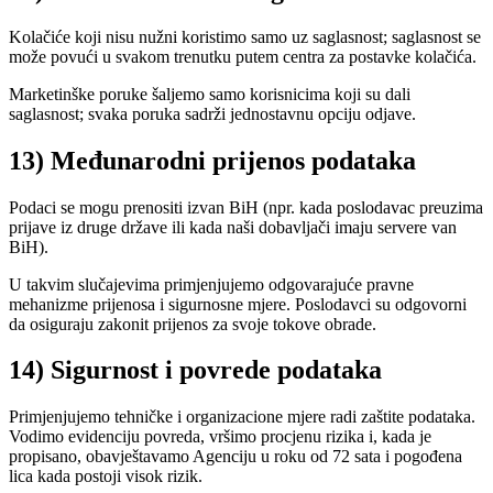
Kolačiće koji nisu nužni koristimo samo uz saglasnost; saglasnost se
može povući u svakom trenutku putem centra za postavke kolačića.
Marketinške poruke šaljemo samo korisnicima koji su dali
saglasnost; svaka poruka sadrži jednostavnu opciju odjave.
13) Međunarodni prijenos podataka
Podaci se mogu prenositi izvan BiH (npr. kada poslodavac preuzima
prijave iz druge države ili kada naši dobavljači imaju servere van
BiH).
U takvim slučajevima primjenjujemo odgovarajuće pravne
mehanizme prijenosa i sigurnosne mjere. Poslodavci su odgovorni
da osiguraju zakonit prijenos za svoje tokove obrade.
14) Sigurnost i povrede podataka
Primjenjujemo tehničke i organizacione mjere radi zaštite podataka.
Vodimo evidenciju povreda, vršimo procjenu rizika i, kada je
propisano, obavještavamo Agenciju u roku od 72 sata i pogođena
lica kada postoji visok rizik.