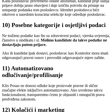
Kada poslodavac privremeno ostane anoniman, kandidat prije slanja
prijave dobija jasnu obavijest i daje izričitu potvrdu da pristaje na
ustupanje podataka tom poslodavcu. Identitet poslodavca biće
otkriven u narednim koracima selekcije koje određuje poslodavac.
10) Posebne kategorije i osjetljivi podaci
Ne tražimo podatke kao što su zdravstveni podaci, vjerska uvjerenja,
članstvo u sindikatu i sl.
Molimo kandidate da takve podatke ne
dostavljaju putem prijave.
Ako ih kandidat ipak dostavi, poslodavac kao Kontrolor mora imati
odgovarajući pravni osnov i provoditi odgovarajuće mjere zaštite.
11) Automatizovano
odlučivanje/profilisanje
Klix Posao ne donosi odluke koje proizvode pravne ili slične
značajne efekte isključivo automatizovano. Ako uvedemo takvu
funkcionalnost, transparentno ćemo je objasniti i omogućiti prava
predviđena zakonom.
12) Kolačići i marketing