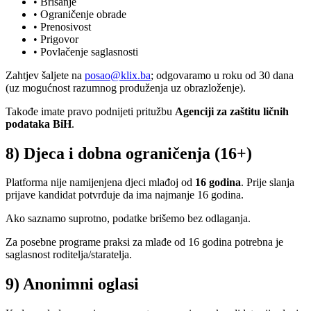
• Brisanje
• Ograničenje obrade
• Prenosivost
• Prigovor
• Povlačenje saglasnosti
Zahtjev šaljete na
posao@klix.ba
; odgovaramo u roku od 30 dana
(uz mogućnost razumnog produženja uz obrazloženje).
Takođe imate pravo podnijeti pritužbu
Agenciji za zaštitu ličnih
podataka BiH
.
8) Djeca i dobna ograničenja (16+)
Platforma nije namijenjena djeci mlađoj od
16 godina
. Prije slanja
prijave kandidat potvrđuje da ima najmanje 16 godina.
Ako saznamo suprotno, podatke brišemo bez odlaganja.
Za posebne programe praksi za mlađe od 16 godina potrebna je
saglasnost roditelja/staratelja.
9) Anonimni oglasi