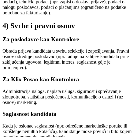
podaci), tehnički podaci (npr. zapisi o dostavi prijave), podaci o
nalogu poslodavca, podaci o plaćanjima (ograničeno na podatke
potrebne za fakturisanje).
4) Svrhe i pravni osnov
Za poslodavce kao Kontrolore
Obrada prijava kandidata u svrhu selekcije i zapošljavanja. Pravni
osnov određuje poslodavac (npr. radnje na zahtjev kandidata prije
zaključenja ugovora, legitimni interes, saglasnost gdje je
primjenjivo).
Za Klix Posao kao Kontrolora
Administracija naloga, naplata usluga, sigurnost i sprečavanje
zloupotreba, statistika posjećenosti, komunikacije o usluzi i (uz
osnov) marketing.
Saglasnost kandidata
Kada je oslonac saglasnost (npr. određene marketinške poruke ili
korištenje nenultih kolačića), kandidat je može povući u bilo kojem
trenutku putem dostupnih kanala.