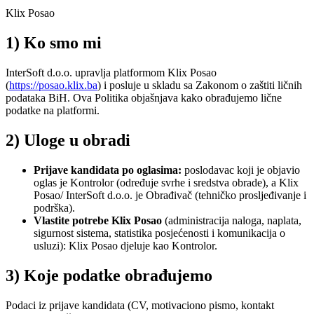
Klix Posao
1) Ko smo mi
InterSoft d.o.o. upravlja platformom Klix Posao
(
https://posao.klix.ba
) i posluje u skladu sa Zakonom o zaštiti ličnih
podataka BiH. Ova Politika objašnjava kako obrađujemo lične
podatke na platformi.
2) Uloge u obradi
Prijave kandidata po oglasima:
poslodavac koji je objavio
oglas je Kontrolor (određuje svrhe i sredstva obrade), a Klix
Posao/ InterSoft d.o.o. je Obrađivač (tehničko prosljeđivanje i
podrška).
Vlastite potrebe Klix Posao
(administracija naloga, naplata,
sigurnost sistema, statistika posjećenosti i komunikacija o
usluzi): Klix Posao djeluje kao Kontrolor.
3) Koje podatke obrađujemo
Podaci iz prijave kandidata (CV, motivaciono pismo, kontakt