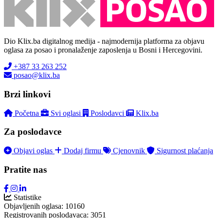
Dio Klix.ba digitalnog medija - najmodernija platforma za objavu
oglasa za posao i pronalaženje zaposlenja u Bosni i Hercegovini.
+387 33 263 252
posao@klix.ba
Brzi linkovi
Početna
Svi oglasi
Poslodavci
Klix.ba
Za poslodavce
Objavi oglas
Dodaj firmu
Cjenovnik
Sigurnost plaćanja
Pratite nas
Statistike
Objavljenih oglasa:
10160
Registrovanih poslodavaca:
3051