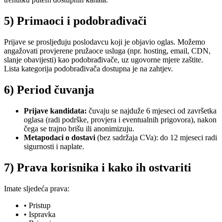
5) Primaoci i podobrađivači
Prijave se prosljeđuju poslodavcu koji je objavio oglas. Možemo
angažovati provjerene pružaoce usluga (npr. hosting, email, CDN,
slanje obavijesti) kao podobrađivače, uz ugovorne mjere zaštite.
Lista kategorija podobrađivača dostupna je na zahtjev.
6) Period čuvanja
Prijave kandidata:
čuvaju se najduže 6 mjeseci od završetka
oglasa (radi podrške, provjera i eventualnih prigovora), nakon
čega se trajno brišu ili anonimizuju.
Metapodaci o dostavi
(bez sadržaja CVa): do 12 mjeseci radi
sigurnosti i naplate.
7) Prava korisnika i kako ih ostvariti
Imate sljedeća prava:
• Pristup
• Ispravka