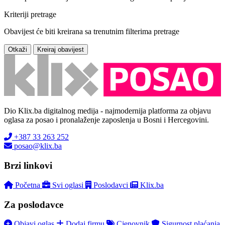
Kriteriji pretrage
Obavijest će biti kreirana sa trenutnim filterima pretrage
Otkaži
Kreiraj obavijest
Dio Klix.ba digitalnog medija - najmodernija platforma za objavu
oglasa za posao i pronalaženje zaposlenja u Bosni i Hercegovini.
+387 33 263 252
posao@klix.ba
Brzi linkovi
Početna
Svi oglasi
Poslodavci
Klix.ba
Za poslodavce
Objavi oglas
Dodaj firmu
Cjenovnik
Sigurnost plaćanja