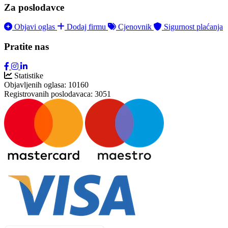
Za poslodavce
Objavi oglas
Dodaj firmu
Cjenovnik
Sigurnost plaćanja
Pratite nas
Statistike
Objavljenih oglasa:
10160
Registrovanih poslodavaca:
3051