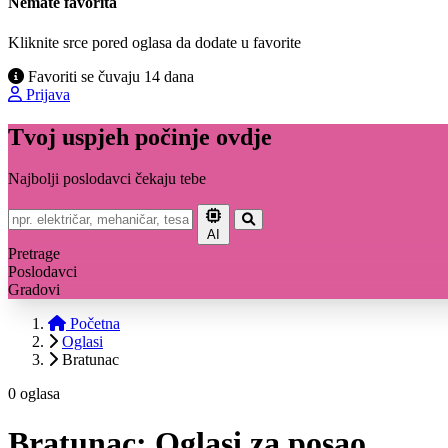
Nemate favorita
Kliknite srce pored oglasa da dodate u favorite
Favoriti se čuvaju 14 dana
Prijava
Tvoj uspjeh počinje ovdje
Najbolji poslodavci čekaju tebe
AI
Pretrage
Poslodavci
Gradovi
Početna
Oglasi
Bratunac
0 oglasa
Bratunac: Oglasi za posao