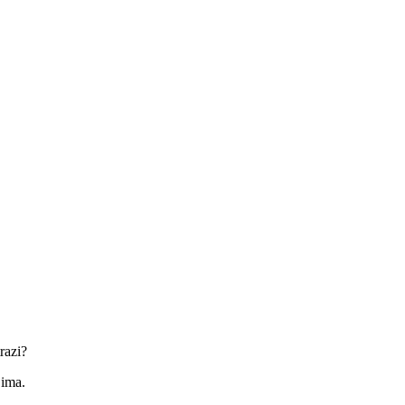
razi?
jima.