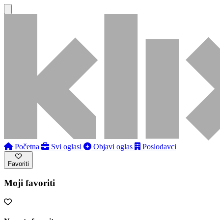
Početna
Svi oglasi
Objavi oglas
Poslodavci
Favoriti
Moji favoriti