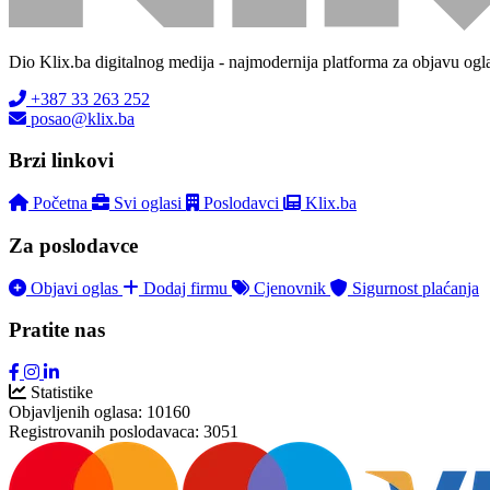
Dio Klix.ba digitalnog medija - najmodernija platforma za objavu ogl
+387 33 263 252
posao@klix.ba
Brzi linkovi
Početna
Svi oglasi
Poslodavci
Klix.ba
Za poslodavce
Objavi oglas
Dodaj firmu
Cjenovnik
Sigurnost plaćanja
Pratite nas
Statistike
Objavljenih oglasa:
10160
Registrovanih poslodavaca:
3051