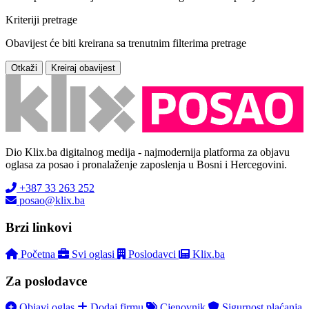
Kriteriji pretrage
Obavijest će biti kreirana sa trenutnim filterima pretrage
Otkaži
Kreiraj obavijest
Dio Klix.ba digitalnog medija - najmodernija platforma za objavu
oglasa za posao i pronalaženje zaposlenja u Bosni i Hercegovini.
+387 33 263 252
posao@klix.ba
Brzi linkovi
Početna
Svi oglasi
Poslodavci
Klix.ba
Za poslodavce
Objavi oglas
Dodaj firmu
Cjenovnik
Sigurnost plaćanja