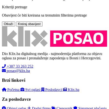
Kriteriji pretrage
Obavijest će biti kreirana sa trenutnim filterima pretrage
Otkaži
Kreiraj obavijest
Dio Klix.ba digitalnog medija - najmodernija platforma za objavu
oglasa za posao i pronalaženje zaposlenja u Bosni i Hercegovini.
+387 33 263 252
posao@klix.ba
Brzi linkovi
Početna
Svi oglasi
Poslodavci
Klix.ba
Za poslodavce
Objavi oglas
Dodaj firmu
Cjenovnik
Sigurnost plaćanja