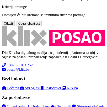
Kriteriji pretrage
Obavijest će biti kreirana sa trenutnim filterima pretrage
Otkaži
Kreiraj obavijest
Dio Klix.ba digitalnog medija - najmodernija platforma za objavu
oglasa za posao i pronalaženje zaposlenja u Bosni i Hercegovini.
+387 33 263 252
posao@klix.ba
Brzi linkovi
Početna
Svi oglasi
Poslodavci
Klix.ba
Za poslodavce
Objavi oglas
Dodaj firmu
Cjenovnik
Sigurnost plaćanja