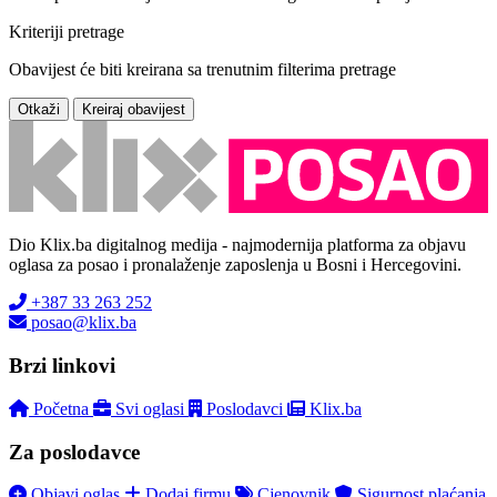
Kriteriji pretrage
Obavijest će biti kreirana sa trenutnim filterima pretrage
Otkaži
Kreiraj obavijest
Dio Klix.ba digitalnog medija - najmodernija platforma za objavu
oglasa za posao i pronalaženje zaposlenja u Bosni i Hercegovini.
+387 33 263 252
posao@klix.ba
Brzi linkovi
Početna
Svi oglasi
Poslodavci
Klix.ba
Za poslodavce
Objavi oglas
Dodaj firmu
Cjenovnik
Sigurnost plaćanja