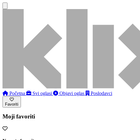
Početna
Svi oglasi
Objavi oglas
Poslodavci
Favoriti
Moji favoriti