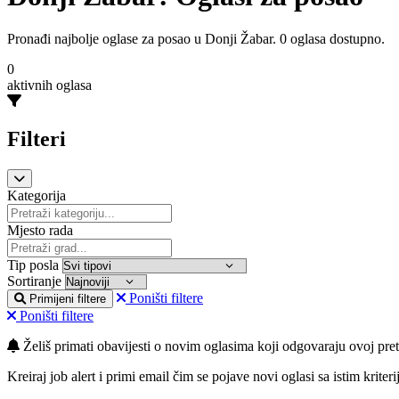
Pronađi najbolje oglase za posao u Donji Žabar. 0 oglasa dostupno.
0
aktivnih oglasa
Filteri
Kategorija
Mjesto rada
Tip posla
Sortiranje
Poništi filtere
Primijeni filtere
Poništi filtere
Želiš primati obavijesti o novim oglasima koji odgovaraju ovoj pret
Kreiraj job alert i primi email čim se pojave novi oglasi sa istim kriteri