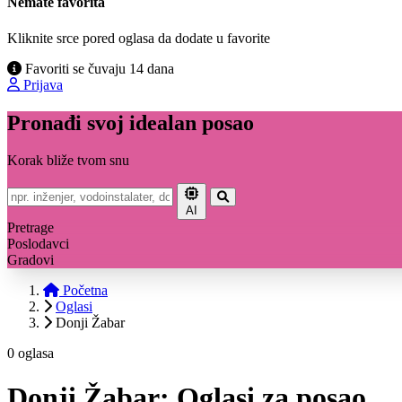
Nemate favorita
Kliknite srce pored oglasa da dodate u favorite
Favoriti se čuvaju 14 dana
Prijava
Pronađi svoj idealan posao
Korak bliže tvom snu
AI
Pretrage
Poslodavci
Gradovi
Početna
Oglasi
Donji Žabar
0 oglasa
Donji Žabar: Oglasi za posao