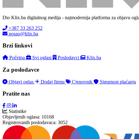
Dio Klix.ba digitalnog medija - najmodernija platforma za objavu ogl
+387 33 263 252
posao@klix.ba
Brzi linkovi
Početna
Svi oglasi
Poslodavci
Klix.ba
Za poslodavce
Objavi oglas
Dodaj firmu
Cjenovnik
Sigurnost plaćanja
Pratite nas
Statistike
Objavljenih oglasa:
10168
Registrovanih poslodavaca:
3052