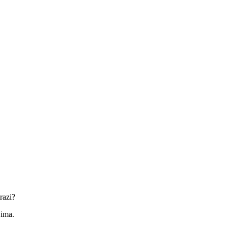
razi?
jima.