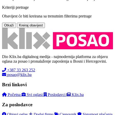
Kriteriji pretrage
Obavijest će biti kreirana sa trenutnim filterima pretrage
Otkaži
Kreiraj obavijest
Dio Klix.ba digitalnog medija - najmodernija platforma za objavu
oglasa za posao i pronalaženje zaposlenja u Bosni i Hercegovini.
+387 33 263 252
posao@klix.ba
Brzi linkovi
Početna
Svi oglasi
Poslodavci
Klix.ba
Za poslodavce
Objavi oglas
Dodaj firmu
Cjenovnik
Sigurnost plaćanja