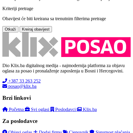
Kriteriji pretrage
Obavijest će biti kreirana sa trenutnim filterima pretrage
Otkaži
Kreiraj obavijest
Dio Klix.ba digitalnog medija - najmodernija platforma za objavu
oglasa za posao i pronalaženje zaposlenja u Bosni i Hercegovini.
+387 33 263 252
posao@klix.ba
Brzi linkovi
Početna
Svi oglasi
Poslodavci
Klix.ba
Za poslodavce
Objavi oglas
Dodaj firmu
Cjenovnik
Sigurnost plaćanja