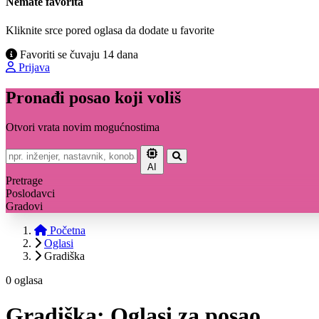
Nemate favorita
Kliknite srce pored oglasa da dodate u favorite
Favoriti se čuvaju 14 dana
Prijava
Pronađi posao koji voliš
Otvori vrata novim mogućnostima
AI
Pretrage
Poslodavci
Gradovi
Početna
Oglasi
Gradiška
0 oglasa
Gradiška: Oglasi za posao