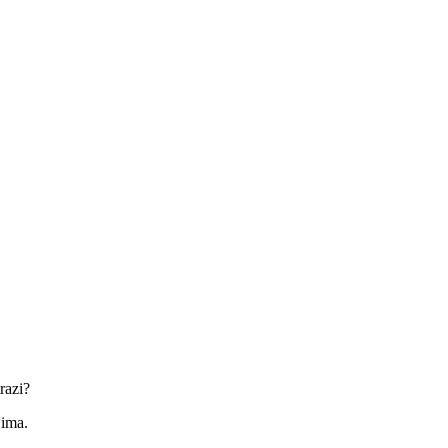
razi?
jima.