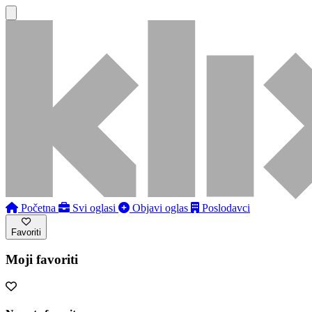
Početna
Svi oglasi
Objavi oglas
Poslodavci
Favoriti
Moji favoriti