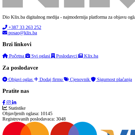
Dio Klix.ba digitalnog medija - najmodernija platforma za objavu ogl
+387 33 263 252
posao@klix.ba
Brzi linkovi
Početna
Svi oglasi
Poslodavci
Klix.ba
Za poslodavce
Objavi oglas
Dodaj firmu
Cjenovnik
Sigurnost plaćanja
Pratite nas
Statistike
Objavljenih oglasa:
10145
Registrovanih poslodavaca:
3048