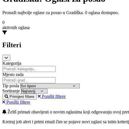
Pronađi najbolje oglase za posao u Gradiška. 0 oglasa dostupno.
0
aktivnih oglasa
Filteri
Kategorija
Mjesto rada
Tip posla
Sortiranje
Poništi filtere
Primijeni filtere
Poništi filtere
Želiš primati obavijesti o novim oglasima koji odgovaraju ovoj pret
Kreiraj job alert i primi email čim se pojave novi oglasi sa istim kriteri