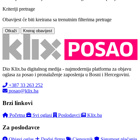
Kriteriji pretrage
Obavijest će biti kreirana sa trenutnim filterima pretrage
Otkaži
Kreiraj obavijest
Dio Klix.ba digitalnog medija - najmodernija platforma za objavu
oglasa za posao i pronalaženje zaposlenja u Bosni i Hercegovini.
+387 33 263 252
posao@klix.ba
Brzi linkovi
Početna
Svi oglasi
Poslodavci
Klix.ba
Za poslodavce
Objavi oglas
Dodaj firmu
Cjenovnik
Sigurnost plaćanja