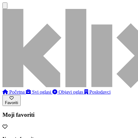
Početna
Svi oglasi
Objavi oglas
Poslodavci
Favoriti
Moji favoriti