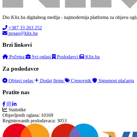
Dio Klix.ba digitalnog medija - najmodernija platforma za objavu ogl
+387 33 263 252
posao@klix.ba
Brzi linkovi
Početna
Svi oglasi
Poslodavci
Klix.ba
Za poslodavce
Objavi oglas
Dodaj firmu
Cjenovnik
Sigurnost plaćanja
Pratite nas
Statistike
Objavljenih oglasa:
10169
Registrovanih poslodavaca:
3053