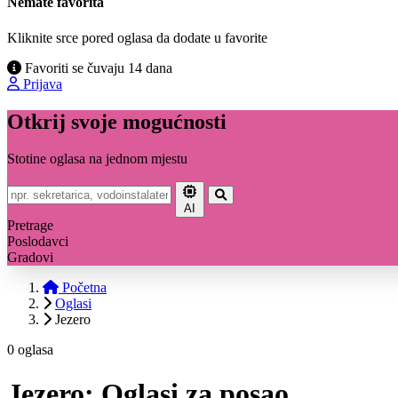
Nemate favorita
Kliknite srce pored oglasa da dodate u favorite
Favoriti se čuvaju 14 dana
Prijava
Otkrij svoje mogućnosti
Stotine oglasa na jednom mjestu
AI
Pretrage
Poslodavci
Gradovi
Početna
Oglasi
Jezero
0 oglasa
Jezero: Oglasi za posao