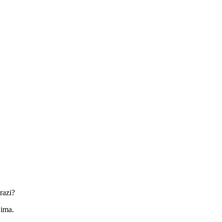
razi?
jima.