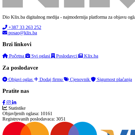
Dio Klix.ba digitalnog medija - najmodernija platforma za objavu ogl
+387 33 263 252
posao@klix.ba
Brzi linkovi
Početna
Svi oglasi
Poslodavci
Klix.ba
Za poslodavce
Objavi oglas
Dodaj firmu
Cjenovnik
Sigurnost plaćanja
Pratite nas
Statistike
Objavljenih oglasa:
10161
Registrovanih poslodavaca:
3051