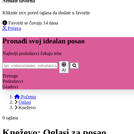
Nemate favorita
Kliknite srce pored oglasa da dodate u favorite
Favoriti se čuvaju 14 dana
Prijava
Pronađi svoj idealan posao
Najbolji poslodavci čekaju tebe
AI
Pretrage
Poslodavci
Gradovi
Početna
Oglasi
Kneževo
0 oglasa
Kneževo: Oglasi za posao