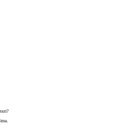
razi?
jima.