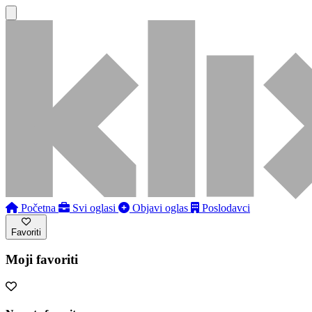
Početna
Svi oglasi
Objavi oglas
Poslodavci
Favoriti
Moji favoriti