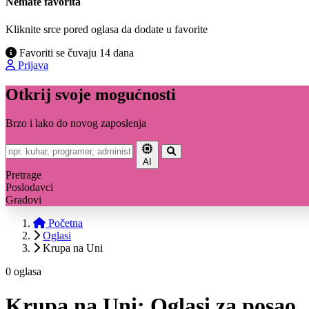
Nemate favorita
Kliknite srce pored oglasa da dodate u favorite
Favoriti se čuvaju 14 dana
Prijava
Otkrij svoje mogućnosti
Brzo i lako do novog zaposlenja
AI
Pretrage
Poslodavci
Gradovi
Početna
Oglasi
Krupa na Uni
0 oglasa
Krupa na Uni: Oglasi za posao