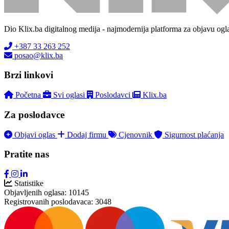
Dio Klix.ba digitalnog medija - najmodernija platforma za objavu ogl
+387 33 263 252
posao@klix.ba
Brzi linkovi
Početna
Svi oglasi
Poslodavci
Klix.ba
Za poslodavce
Objavi oglas
Dodaj firmu
Cjenovnik
Sigurnost plaćanja
Pratite nas
Statistike
Objavljenih oglasa:
10145
Registrovanih poslodavaca:
3048