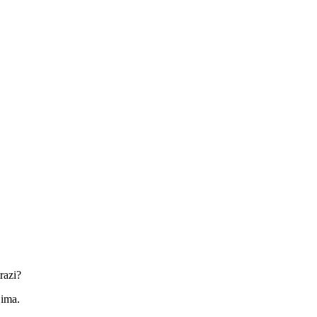
razi?
jima.