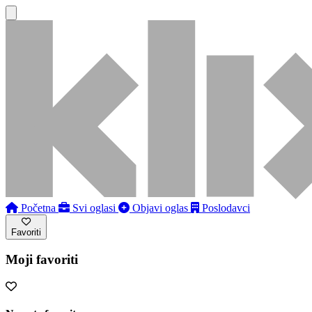
Početna
Svi oglasi
Objavi oglas
Poslodavci
Favoriti
Moji favoriti