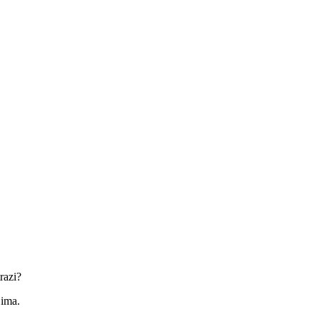
razi?
jima.