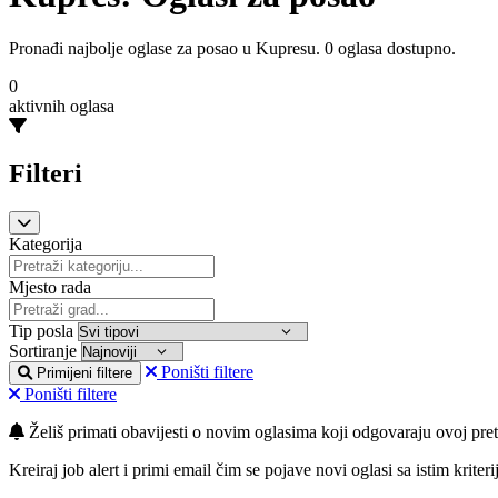
Pronađi najbolje oglase za posao u Kupresu. 0 oglasa dostupno.
0
aktivnih oglasa
Filteri
Kategorija
Mjesto rada
Tip posla
Sortiranje
Poništi filtere
Primijeni filtere
Poništi filtere
Želiš primati obavijesti o novim oglasima koji odgovaraju ovoj pret
Kreiraj job alert i primi email čim se pojave novi oglasi sa istim kriteri