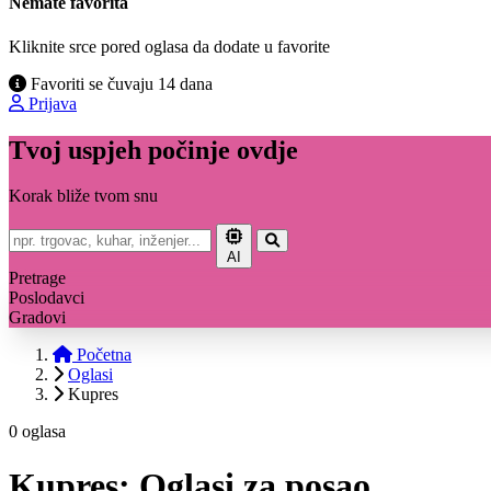
Nemate favorita
Kliknite srce pored oglasa da dodate u favorite
Favoriti se čuvaju 14 dana
Prijava
Tvoj uspjeh počinje ovdje
Korak bliže tvom snu
AI
Pretrage
Poslodavci
Gradovi
Početna
Oglasi
Kupres
0 oglasa
Kupres: Oglasi za posao