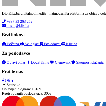
Dio Klix.ba digitalnog medija - najmodernija platforma za objavu ogl
+387 33 263 252
posao@klix.ba
Brzi linkovi
Početna
Svi oglasi
Poslodavci
Klix.ba
Za poslodavce
Objavi oglas
Dodaj firmu
Cjenovnik
Sigurnost plaćanja
Pratite nas
Statistike
Objavljenih oglasa:
10169
Registrovanih poslodavaca:
3053