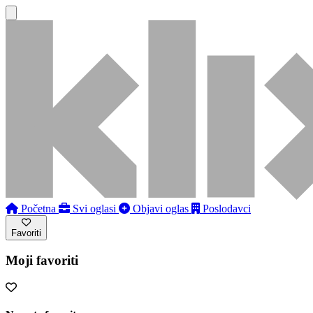
Početna
Svi oglasi
Objavi oglas
Poslodavci
Favoriti
Moji favoriti