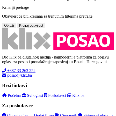
Kriteriji pretrage
Obavijest će biti kreirana sa trenutnim filterima pretrage
Otkaži
Kreiraj obavijest
Dio Klix.ba digitalnog medija - najmodernija platforma za objavu
oglasa za posao i pronalaženje zaposlenja u Bosni i Hercegovini.
+387 33 263 252
posao@klix.ba
Brzi linkovi
Početna
Svi oglasi
Poslodavci
Klix.ba
Za poslodavce
Objavi oglas
Dodaj firmu
Cjenovnik
Sigurnost plaćanja