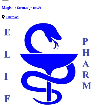
Magistar farmacije
(m/ž)
Lukavac