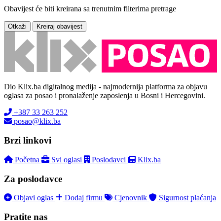
Obavijest će biti kreirana sa trenutnim filterima pretrage
Otkaži
Kreiraj obavijest
Dio Klix.ba digitalnog medija - najmodernija platforma za objavu
oglasa za posao i pronalaženje zaposlenja u Bosni i Hercegovini.
+387 33 263 252
posao@klix.ba
Brzi linkovi
Početna
Svi oglasi
Poslodavci
Klix.ba
Za poslodavce
Objavi oglas
Dodaj firmu
Cjenovnik
Sigurnost plaćanja
Pratite nas