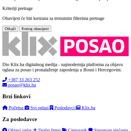
Kriteriji pretrage
Obavijest će biti kreirana sa trenutnim filterima pretrage
Otkaži
Kreiraj obavijest
Dio Klix.ba digitalnog medija - najmodernija platforma za objavu
oglasa za posao i pronalaženje zaposlenja u Bosni i Hercegovini.
+387 33 263 252
posao@klix.ba
Brzi linkovi
Početna
Svi oglasi
Poslodavci
Klix.ba
Za poslodavce
Objavi oglas
Dodaj firmu
Cjenovnik
Sigurnost plaćanja