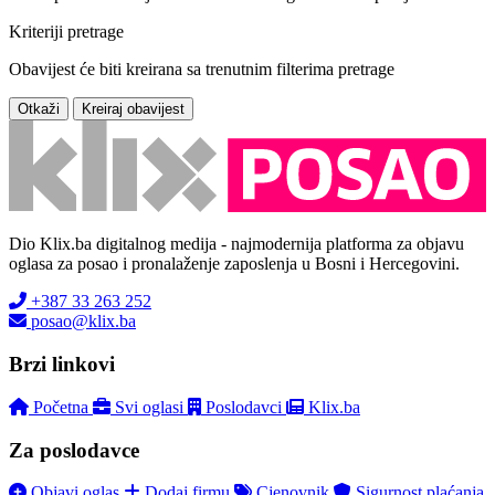
Kriteriji pretrage
Obavijest će biti kreirana sa trenutnim filterima pretrage
Otkaži
Kreiraj obavijest
Dio Klix.ba digitalnog medija - najmodernija platforma za objavu
oglasa za posao i pronalaženje zaposlenja u Bosni i Hercegovini.
+387 33 263 252
posao@klix.ba
Brzi linkovi
Početna
Svi oglasi
Poslodavci
Klix.ba
Za poslodavce
Objavi oglas
Dodaj firmu
Cjenovnik
Sigurnost plaćanja