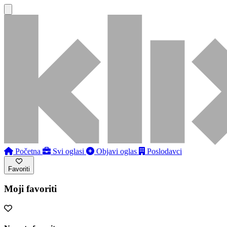
Početna
Svi oglasi
Objavi oglas
Poslodavci
Favoriti
Moji favoriti