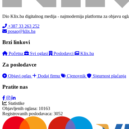
Dio Klix.ba digitalnog medija - najmodernija platforma za objavu ogl
+387 33 263 252
posao@klix.ba
Brzi linkovi
Početna
Svi oglasi
Poslodavci
Klix.ba
Za poslodavce
Objavi oglas
Dodaj firmu
Cjenovnik
Sigurnost plaćanja
Pratite nas
Statistike
Objavljenih oglasa:
10163
Registrovanih poslodavaca:
3052