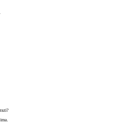
.
razi?
jima.