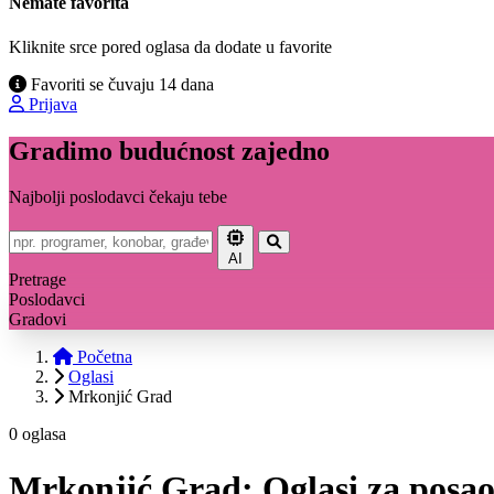
Nemate favorita
Kliknite srce pored oglasa da dodate u favorite
Favoriti se čuvaju 14 dana
Prijava
Gradimo budućnost zajedno
Najbolji poslodavci čekaju tebe
AI
Pretrage
Poslodavci
Gradovi
Početna
Oglasi
Mrkonjić Grad
0 oglasa
Mrkonjić Grad: Oglasi za posa