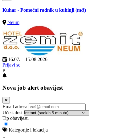
Kuhar - Pomoćni radnik u kuhinji
(m/ž)
Neum
16.07. – 15.08.2026
Prijavi se
P
Nova job alert obavijest
Email adresa
Učestalost
Tip obavijesti
Kategorije i lokacija