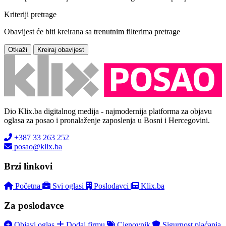
Kriteriji pretrage
Obavijest će biti kreirana sa trenutnim filterima pretrage
Otkaži
Kreiraj obavijest
Dio Klix.ba digitalnog medija - najmodernija platforma za objavu
oglasa za posao i pronalaženje zaposlenja u Bosni i Hercegovini.
+387 33 263 252
posao@klix.ba
Brzi linkovi
Početna
Svi oglasi
Poslodavci
Klix.ba
Za poslodavce
Objavi oglas
Dodaj firmu
Cjenovnik
Sigurnost plaćanja